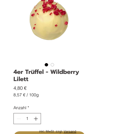
4er Trüffel - Wildberry
Lilett
Preis
4,80 €
8,57 €
/
100g
8,57 €
pro
Anzahl
*
100
Gramm
inkl. MwSt. zzgl.
Versand