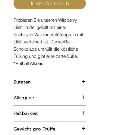
In den Warenkorb
Probieren Sie unseren Wildberry
Lilett Trüffel gefüllt mit einer
fruchtigen Waldbeerefüllung die mit
Lilett verfeinert ist. Die weiße
Schokolade umhüllt die köstliche
Füllung und gibt eine zarte Süße.
*Enthält Alkohol
Zutaten
Zucker, Erdbeere, Himbeere,
Allergene
Cassis, Glukose, Kakaobutter,
Vollmilchpulver
, Lillet, Marc de
Milch, Soja
Champagne,
Haltbarkeit
In unseren Produkten verarbeiten wir
Fruchtpulver, Vanilleextrakt,
nur die im Zutatenverzeichnis
ca. 2 Monate
Sojalecithin
aufgeführten allergenen Zutaten. Da
Gewicht pro Trüffel
wir alle Produkte selbst herstellen,