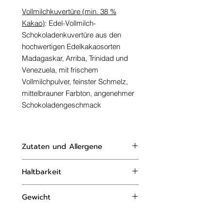
Vollmilchkuvertüre (
min. 38 %
Kakao)
: Edel-Vollmilch-
Schokoladenkuvertüre aus den
hochwertigen Edelkakaosorten
Madagaskar, Arriba, Trinidad und
Venezuela, mit frischem
Vollmilchpulver, feinster Schmelz,
mittelbrauner Farbton, angenehmer
Schokoladengeschmack
Zutaten und Allergene
Vollmilchschokolade (min. 38 %
Haltbarkeit
Kakao):
Zutaten: Zucker,
Kakaobutter,
Vollmilchpulver
,
ca. 6 Monate
Kakaomasse, Salz,
Milchzucker
,
Gewicht
Molkenpulver
,
Magermilchpulver
,
ca. 100g
Sojalecithin
, Vanilleextrakt.
Kann